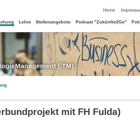
Navigation übersp
Home
Impress
schung
Lehre
Stellenangebote
Podcast "Zukünfte2Go"
Fok
ologieManagement (iTM)
hung
rbundprojekt mit FH Fulda)